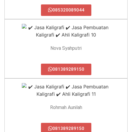
085320089044
Nova Syahputri
081389289150
Rohmah Aunilah
081389289150