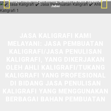
Nampak menerima jam dinding tersebut bersama Syaikh Ali
Jaber
JASA KALIGRAFI KAMI
MELAYANI: JASA PEMBUATAN
KALIGRAFI/JASA PENULISAN
KALIGRAFI, YANG DIKERJAKAN
OLEH AHLI KALIGRAFI/TUKANG
KALIGRAFI YANG PROFESIONAL
DI BIDANG JASA PENULISAN
KALIGRAFI YANG MENGGUNAKAN
BERBAGAI BAHAN PEMBUATAN