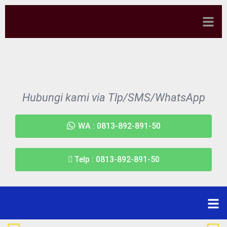
Hubungi kami via Tlp/SMS/WhatsApp
WA : 0813-892-891-50
Telp : 0813-892-891-50
Pesanan penulisan teks kaligrafi jam dinding untuk Imam
Masjidil Haram Syaikh Al-Kabani (Imam kulit hitam pertama).