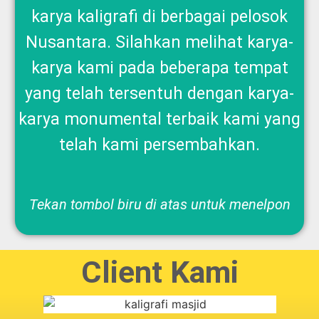
karya kaligrafi di berbagai pelosok
Nusantara. Silahkan melihat karya-
karya kami pada beberapa tempat
yang telah tersentuh dengan karya-
karya monumental terbaik kami yang
telah kami persembahkan.
Tekan tombol biru di atas untuk menelpon
Client Kami